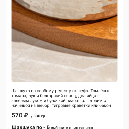
Шакшука по особому рецепту от шефа. Томлёные
томаты, лук и болгарский перец, два яйца с
зелёным луком и булочкой чиабатта. Готовим с
начинкой на выбор: тигровые креветки или бекон
570
₽
/
330
гр.
Шакшука по - Б
выберите один вариант