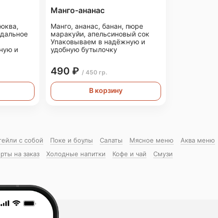
Манго-ананас
люква,
Манго, ананас, банан, пюре
дальное
маракуйи, апельсиновый сок
Упаковываем в надёжную и
ную и
удобную бутылочку
490 ₽
/ 450 гр.
В корзину
тейли с собой
Поке и боулы
Салаты
Мясное меню
Аква меню
рты на заказ
Холодные напитки
Кофе и чай
Смузи