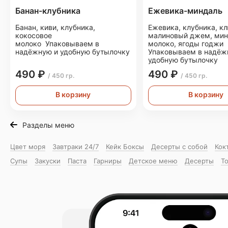
Банан-клубника
Ежевика-миндаль
Банан, киви, клубника,
Ежевика, клубника, к
кокосовое
малиновый джем, мин
молоко Упаковываем в
молоко, ягоды годжи
надёжную и удобную бутылочку
Упаковываем в надёж
удобную бутылочку
490 ₽
490 ₽
/ 450 гр.
/ 450 гр.
В корзину
В корзину
Разделы меню
Цвет моря
Завтраки 24/7
Кейк Боксы
Десерты с собой
Кок
Супы
Закуски
Паста
Гарниры
Детское меню
Десерты
То