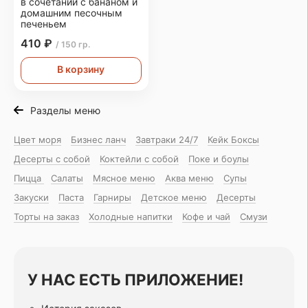
в сочетании с бананом и
домашним песочным
печеньем
410 ₽
/ 150 гр.
В корзину
Разделы меню
Цвет моря
Бизнес ланч
Завтраки 24/7
Кейк Боксы
Десерты с собой
Коктейли с собой
Поке и боулы
Пицца
Салаты
Мясное меню
Аква меню
Супы
Закуски
Паста
Гарниры
Детское меню
Десерты
Торты на заказ
Холодные напитки
Кофе и чай
Смузи
У НАС ЕСТЬ ПРИЛОЖЕНИЕ!